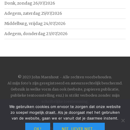
Donk, zondag 26/07/2026
Adegem, zaterdag 25/07/2026
Middelburg, vrijdag 24/07/2026
Adegem, donderdag 23/07/2026
©
2023 John Maenhout - Alle rechten voorbehouden.
Al mijn foto's zijn geregistreerd en auteursrechtelijk beschermd.
Gebruik in welke vorm dan ook (website, papieren publicatie,
publieke tentoonstelling enz.) is strikt verboden zonder mijn
schriftelijke toestemming.
We gebruiken cookies om ervoor te zorgen dat onze website
Om contact op te nemen met mij kunt u gebruik maken van het
zo soepel mogelijk draait. Als je doorgaat met het gebruiken
contactformulier
op deze site.
van de website, gaan we er vanuit dat je daarmee instemt.
Wordpress
|
Theme
Toujours
by
Automattic
OK !
NEE, LIEVER NIET...