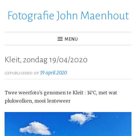
Fotografie John Maenhout
Ga
verder
naar
inhoud
MENU
Kleit, zondag 19/04/2020
19 april 2020
GEPUBLICEERD OP
Twee weerfoto’s genomen te Kleit : 14°C, met wat
plukwolken, mooi lenteweer