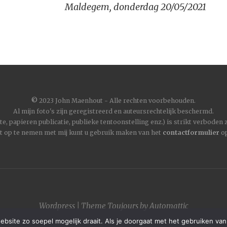
Maldegem, donderdag 20/05/2021
©
2023 John Maenhout - Alle rechten voorbehouden.
Al mijn foto's zijn geregistreerd en auteursrechtelijk beschermd.
, papieren publicatie, publieke tentoonstelling enz.) is strikt verboden
t op te nemen met mij kunt u gebruik maken van het
contactformulier
op
Wordpress
|
Theme
Toujours
by
Automattic
site zo soepel mogelijk draait. Als je doorgaat met het gebruiken van