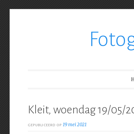
Ga
Foto
verder
naar
inhoud
Kleit, woendag 19/05/2
19 mei 2021
GEPUBLICEERD OP