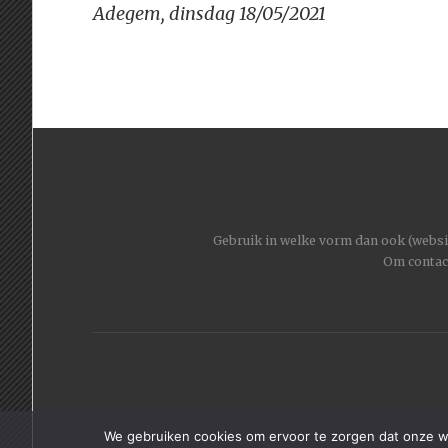
navigatie
Adegem, dinsdag 18/05/2021
Gebruik in welke vorm dan ook (website
Om contac
We gebruiken cookies om ervoor te zorgen dat onze web