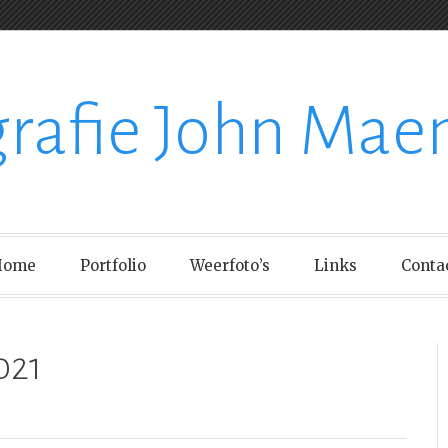
grafie John Mae
Home
Portfolio
Weerfoto’s
Links
Conta
021