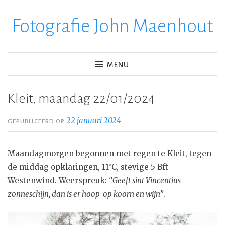
Fotografie John Maenhout
Ga
verder
naar
inhoud
MENU
Kleit, maandag 22/01/2024
22 januari 2024
GEPUBLICEERD OP
Maandagmorgen begonnen met regen te Kleit, tegen
de middag opklaringen, 11°C, stevige 5 Bft
Westenwind. Weerspreuk:
“Geeft sint Vincentius
zonneschijn, dan is er hoop op koorn en wijn”
.