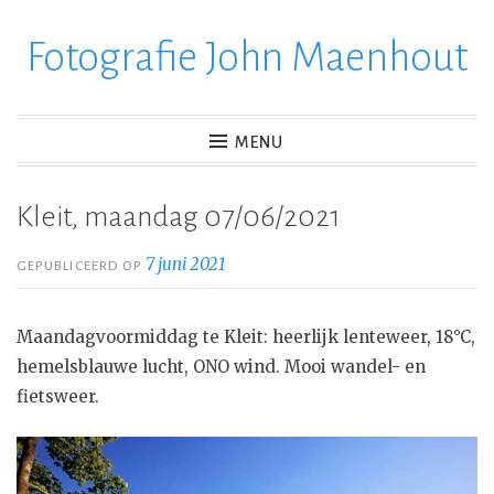
Fotografie John Maenhout
Ga
verder
naar
inhoud
MENU
Kleit, maandag 07/06/2021
7 juni 2021
GEPUBLICEERD OP
Maandagvoormiddag te Kleit: heerlijk lenteweer, 18°C,
hemelsblauwe lucht, ONO wind. Mooi wandel- en
fietsweer.