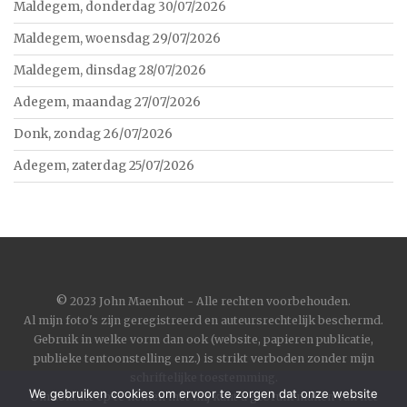
Maldegem, donderdag 30/07/2026
Maldegem, woensdag 29/07/2026
Maldegem, dinsdag 28/07/2026
Adegem, maandag 27/07/2026
Donk, zondag 26/07/2026
Adegem, zaterdag 25/07/2026
©
2023 John Maenhout - Alle rechten voorbehouden.
Al mijn foto's zijn geregistreerd en auteursrechtelijk beschermd.
Gebruik in welke vorm dan ook (website, papieren publicatie,
publieke tentoonstelling enz.) is strikt verboden zonder mijn
schriftelijke toestemming.
We gebruiken cookies om ervoor te zorgen dat onze website
Om contact op te nemen met mij kunt u gebruik maken van het