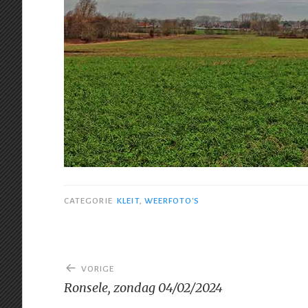
CATEGORIE
KLEIT
,
WEERFOTO'S
Bericht
VORIGE
navigatie
Ronsele, zondag 04/02/2024