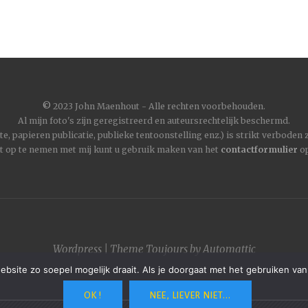
©
2023 John Maenhout - Alle rechten voorbehouden.
Al mijn foto's zijn geregistreerd en auteursrechtelijk beschermd.
, papieren publicatie, publieke tentoonstelling enz.) is strikt verboden
t op te nemen met mij kunt u gebruik maken van het
contactformulier
op
Wordpress
|
Theme
Toujours
by
Automattic
site zo soepel mogelijk draait. Als je doorgaat met het gebruiken van
OK !
NEE, LIEVER NIET...