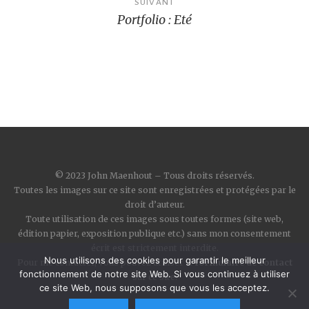
SUIVANT
Portfolio : Eté
© 2023 John Maenhout – Tous droits réservés.
Toutes les images sur ce site sont enregistrées et protégées par le
droit d’auteur.
Toute utilisation de ces images sous toutes formes (site web,
édition papier, exposition publique etc.) sans mon consentement
écrit est strictement interdite.
Nous utilisons des cookies pour garantir le meilleur
Pour me contacter, vous pouvez utiliser le
formulaire de contact
fonctionnement de notre site Web. Si vous continuez à utiliser
sur ce site.
ce site Web, nous supposons que vous les acceptez.