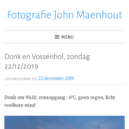
Fotografie John Maenhout
Ga
verder
naar
inhoud
MENU
Donk en Vossenhol, zondag
22/12/2019
22 december 2019
GEPUBLICEERD OP
Donk om 9h20, zonsopgang : 6°C, geen regen, licht
voelbare wind