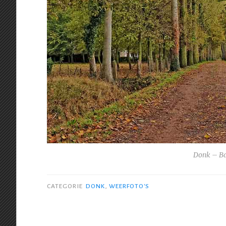
Donk – Ba
CATEGORIE
DONK
,
WEERFOTO'S