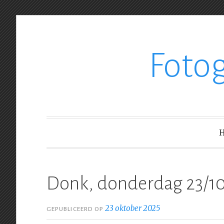
Ga
Foto
verder
naar
inhoud
Donk, donderdag 23/1
23 oktober 2025
GEPUBLICEERD OP