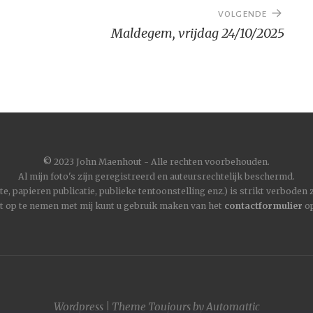
VOLGENDE
Maldegem, vrijdag 24/10/2025
©
2023 John Maenhout - Alle rechten voorbehouden.
Al mijn foto's zijn geregistreerd en auteursrechtelijk beschermd.
, papieren publicatie, publieke tentoonstelling enz.) is strikt verboden
t op te nemen met mij kunt u gebruik maken van het
contactformulier
op
Wordpress
|
Theme
Toujours
by
Automattic