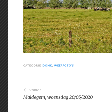
CATEGORIE
DONK
,
WEERFOTO'S
Bericht
VORIGE
navigatie
Maldegem, woensdag 20/05/2020