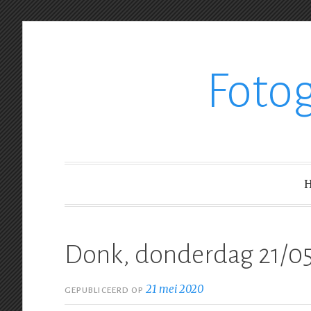
Ga
Foto
verder
naar
inhoud
Donk, donderdag 21/0
21 mei 2020
GEPUBLICEERD OP