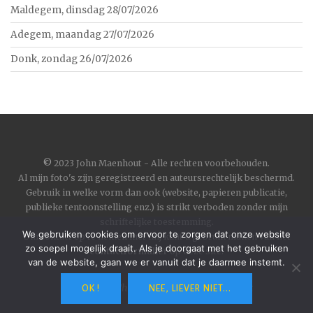
Maldegem, dinsdag 28/07/2026
Adegem, maandag 27/07/2026
Donk, zondag 26/07/2026
©
2023 John Maenhout - Alle rechten voorbehouden.
Al mijn foto's zijn geregistreerd en auteursrechtelijk beschermd.
Gebruik in welke vorm dan ook (website, papieren publicatie,
publieke tentoonstelling enz.) is strikt verboden zonder mijn
schriftelijke toestemming.
We gebruiken cookies om ervoor te zorgen dat onze website
Om contact op te nemen met mij kunt u gebruik maken van het
zo soepel mogelijk draait. Als je doorgaat met het gebruiken
contactformulier
op deze site.
van de website, gaan we er vanuit dat je daarmee instemt.
Wordpress
|
Theme
Toujours
by
Automattic
OK !
NEE, LIEVER NIET...