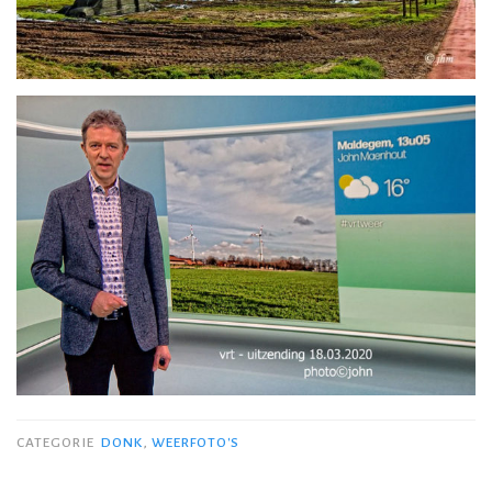
CATEGORIE
DONK
,
WEERFOTO'S