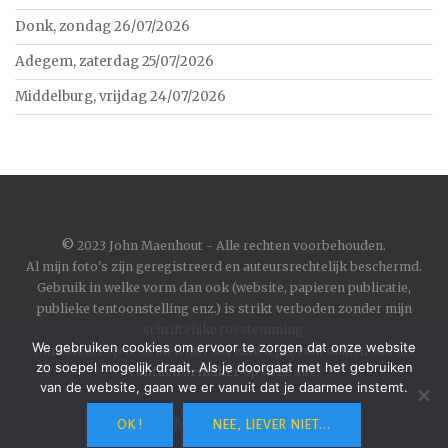
Donk, zondag 26/07/2026
Adegem, zaterdag 25/07/2026
Middelburg, vrijdag 24/07/2026
©
2023 John Maenhout - Alle rechten voorbehouden.
Al mijn foto's zijn geregistreerd en auteursrechtelijk beschermd.
Gebruik in welke vorm dan ook (website, papieren publicatie,
publieke tentoonstelling enz.) is strikt verboden zonder mijn
schriftelijke toestemming.
We gebruiken cookies om ervoor te zorgen dat onze website
Om contact op te nemen met mij kunt u gebruik maken van het
zo soepel mogelijk draait. Als je doorgaat met het gebruiken
contactformulier
op deze site.
van de website, gaan we er vanuit dat je daarmee instemt.
Wordpress
|
Theme
Toujours
by
Automattic
OK !
NEE, LIEVER NIET...