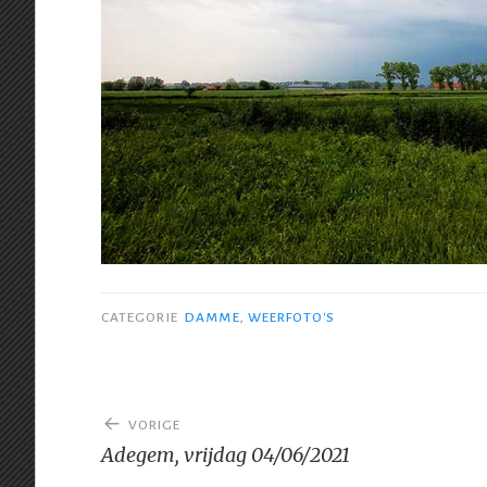
CATEGORIE
DAMME
,
WEERFOTO'S
Bericht
VORIGE
navigatie
Adegem, vrijdag 04/06/2021