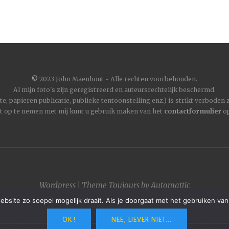
©
2023 John Maenhout - Alle rechten voorbehouden.
Al mijn foto's zijn geregistreerd en auteursrechtelijk beschermd.
, papieren publicatie, publieke tentoonstelling enz.) is strikt verboden
t op te nemen met mij kunt u gebruik maken van het
contactformulier
op
Wordpress
|
Theme
Toujours
by
Automattic
site zo soepel mogelijk draait. Als je doorgaat met het gebruiken van
OK !
NEE, LIEVER NIET...