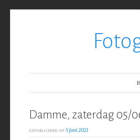
Ga
Foto
verder
naar
inhoud
Damme, zaterdag 05/0
5 juni 2021
GEPUBLICEERD OP