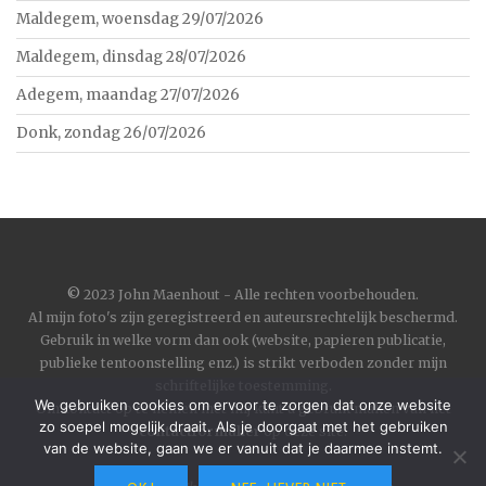
Maldegem, woensdag 29/07/2026
Maldegem, dinsdag 28/07/2026
Adegem, maandag 27/07/2026
Donk, zondag 26/07/2026
©
2023 John Maenhout - Alle rechten voorbehouden.
Al mijn foto's zijn geregistreerd en auteursrechtelijk beschermd.
Gebruik in welke vorm dan ook (website, papieren publicatie,
publieke tentoonstelling enz.) is strikt verboden zonder mijn
schriftelijke toestemming.
We gebruiken cookies om ervoor te zorgen dat onze website
Om contact op te nemen met mij kunt u gebruik maken van het
zo soepel mogelijk draait. Als je doorgaat met het gebruiken
contactformulier
op deze site.
van de website, gaan we er vanuit dat je daarmee instemt.