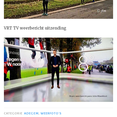
VRT TV weerbericht uitzending
CATEGORIE
ADEGEM
,
WEERFOTO'S