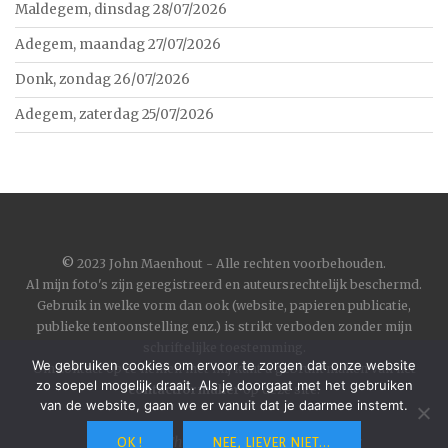
Maldegem, dinsdag 28/07/2026
Adegem, maandag 27/07/2026
Donk, zondag 26/07/2026
Adegem, zaterdag 25/07/2026
©
2023 John Maenhout - Alle rechten voorbehouden.
Al mijn foto's zijn geregistreerd en auteursrechtelijk beschermd.
Gebruik in welke vorm dan ook (website, papieren publicatie,
publieke tentoonstelling enz.) is strikt verboden zonder mijn
schriftelijke toestemming.
We gebruiken cookies om ervoor te zorgen dat onze website
Om contact op te nemen met mij kunt u gebruik maken van het
zo soepel mogelijk draait. Als je doorgaat met het gebruiken
contactformulier
op deze site.
van de website, gaan we er vanuit dat je daarmee instemt.
Wordpress
|
Theme
Toujours
by
Automattic
OK !
NEE, LIEVER NIET...