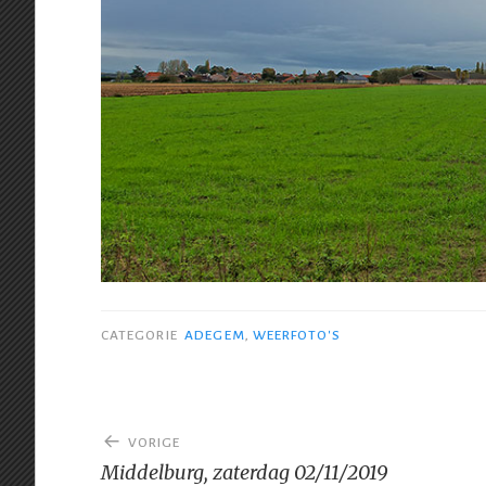
CATEGORIE
ADEGEM
,
WEERFOTO'S
Bericht
VORIGE
navigatie
Middelburg, zaterdag 02/11/2019