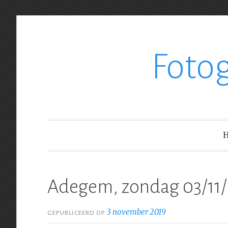
Ga
Foto
verder
naar
inhoud
Adegem, zondag 03/11
3 november 2019
GEPUBLICEERD OP