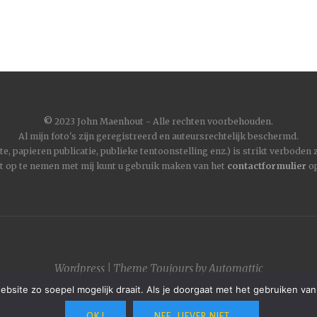
©
2023 John Maenhout - Alle rechten voorbehouden.
Al mijn foto's zijn geregistreerd en auteursrechtelijk beschermd.
, papieren publicatie, publieke tentoonstelling enz.) is strikt verboden
t op te nemen met mij kunt u gebruik maken van het
contactformulier
op
Wordpress
|
Theme
Toujours
by
Automattic
site zo soepel mogelijk draait. Als je doorgaat met het gebruiken van
OK !
NEE, LIEVER NIET...