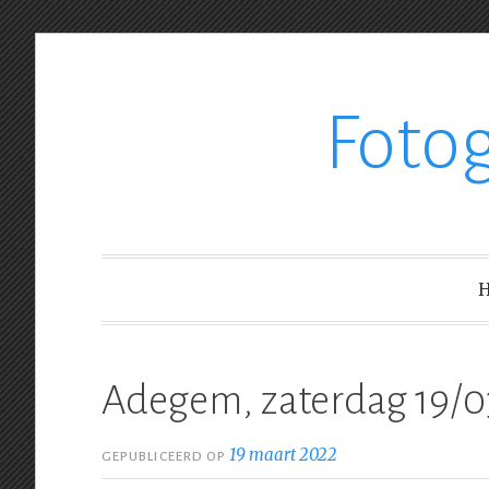
Ga
Foto
verder
naar
inhoud
Adegem, zaterdag 19/0
19 maart 2022
GEPUBLICEERD OP