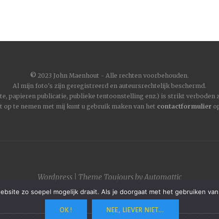
©
2023 John Maenhout - Alle rechten voorbehouden.
Al mijn foto's zijn geregistreerd en auteursrechtelijk beschermd.
, papieren publicatie, publieke tentoonstelling enz.) is strikt verboden
t op te nemen met mij kunt u gebruik maken van het
contactformulier
op
Wordpress
|
Theme
Toujours
by
Automattic
site zo soepel mogelijk draait. Als je doorgaat met het gebruiken van
OK !
NEE, LIEVER NIET...