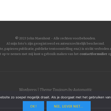
©
2023 John Maenhout - Alle rechten voorbehouden.
Al mijn foto's zijn geregistreerd en auteursrechtelijk beschermd.
, papieren publicatie, publieke tentoonstelling enz.) is strikt verboden
t op te nemen met mij kunt u gebruik maken van het
contactformulier
op
Wordpress
|
Theme
Toujours
by
Automattic
site zo soepel mogelijk draait. Als je doorgaat met het gebruiken van
OK !
NEE, LIEVER NIET...