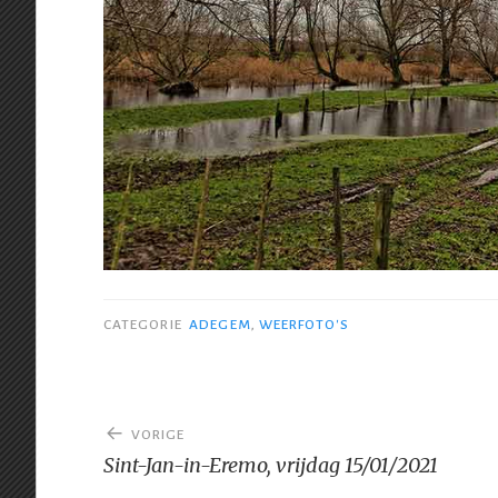
CATEGORIE
ADEGEM
,
WEERFOTO'S
Bericht
VORIGE
navigatie
Sint-Jan-in-Eremo, vrijdag 15/01/2021