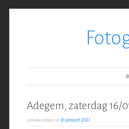
Ga
Foto
verder
naar
inhoud
Adegem, zaterdag 16/0
16 januari 2021
GEPUBLICEERD OP