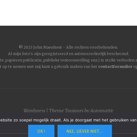
©
2023 John Maenhout - Alle rechten voorbehouden.
Al mijn foto's zijn geregistreerd en auteursrechtelijk beschermd.
, papieren publicatie, publieke tentoonstelling enz.) is strikt verboden
t op te nemen met mij kunt u gebruik maken van het
contactformulier
op
Wordpress
|
Theme
Toujours
by
Automattic
site zo soepel mogelijk draait. Als je doorgaat met het gebruiken van
OK !
NEE, LIEVER NIET...