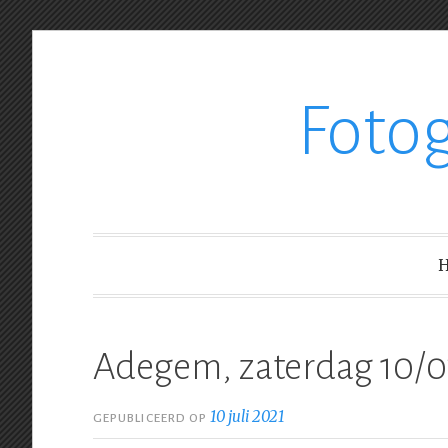
Ga
Foto
verder
naar
inhoud
Adegem, zaterdag 10/0
10 juli 2021
GEPUBLICEERD OP