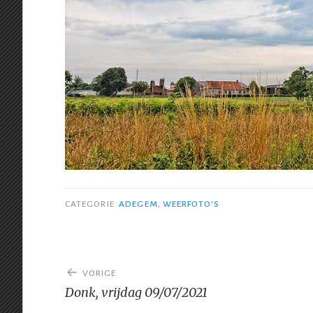
CATEGORIE
ADEGEM
,
WEERFOTO'S
Bericht
VORIGE
navigatie
Donk, vrijdag 09/07/2021