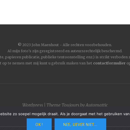
©
2023 John Maenhout - Alle rechten voorbehouden.
Al mijn foto's zijn geregistreerd en auteursrechtelijk beschermd.
, papieren publicatie, publieke tentoonstelling enz.) is strikt verboden
t op te nemen met mij kunt u gebruik maken van het
contactformulier
op
Wordpress
|
Theme
Toujours
by
Automattic
site zo soepel mogelijk draait. Als je doorgaat met het gebruiken van
OK !
NEE, LIEVER NIET...