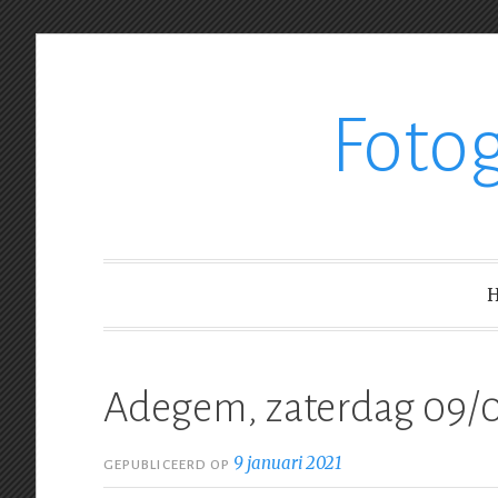
Ga
Foto
verder
naar
inhoud
Adegem, zaterdag 09/0
9 januari 2021
GEPUBLICEERD OP