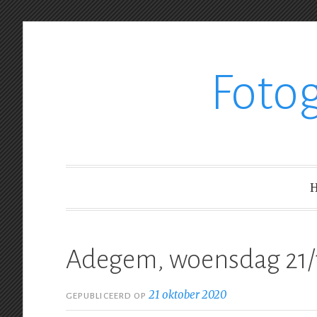
Ga
Foto
verder
naar
inhoud
Adegem, woensdag 21/
21 oktober 2020
GEPUBLICEERD OP