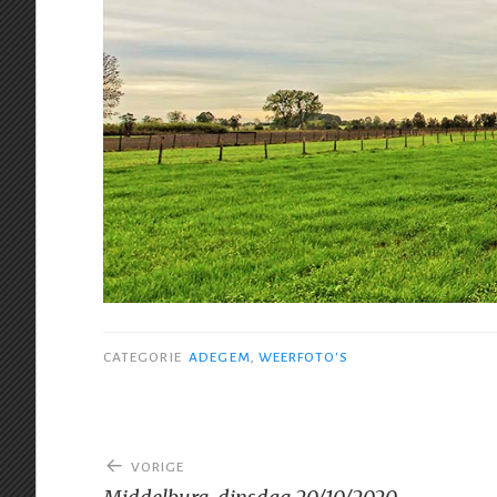
CATEGORIE
ADEGEM
,
WEERFOTO'S
Bericht
VORIGE