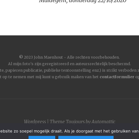
Maldegem, donderdag 22/10/2020
©
2023 John Maenhout - Alle rechten voorbehouden.
Al mijn foto's zijn geregistreerd en auteursrechtelijk beschermd.
, papieren publicatie, publieke tentoonstelling enz.) is strikt verboden
t op te nemen met mij kunt u gebruik maken van het
contactformulier
op
Wordpress
|
Theme
Toujours
by
Automattic
site zo soepel mogelijk draait. Als je doorgaat met het gebruiken van