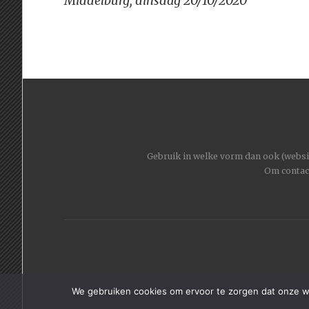
navigatie
Middelburg, dinsdag 20/10/2020
Gebruik in welke vorm dan ook (website
Om contac
We gebruiken cookies om ervoor te zorgen dat onze web