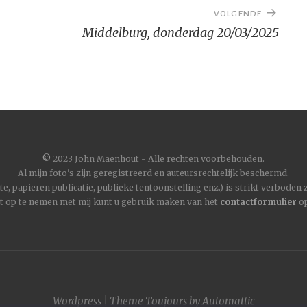
VOLGENDE
Middelburg, donderdag 20/03/2025
©
2023 John Maenhout - Alle rechten voorbehouden.
Al mijn foto's zijn geregistreerd en auteursrechtelijk beschermd.
, papieren publicatie, publieke tentoonstelling enz.) is strikt verboden
t op te nemen met mij kunt u gebruik maken van het
contactformulier
op
Wordpress
|
Theme
Toujours
by
Automattic