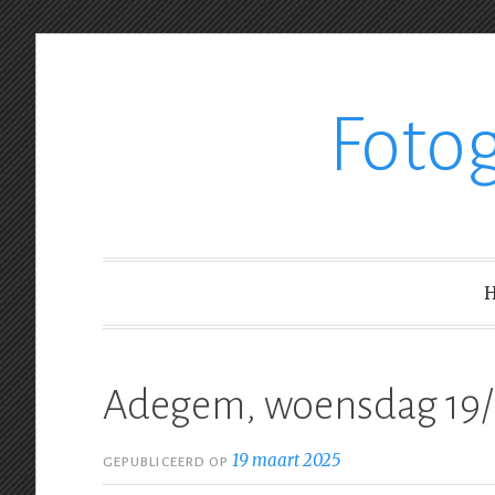
Ga
Foto
verder
naar
inhoud
Adegem, woensdag 19/
19 maart 2025
GEPUBLICEERD OP