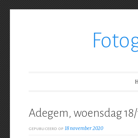
Ga
Foto
verder
naar
inhoud
Adegem, woensdag 18/
18 november 2020
GEPUBLICEERD OP