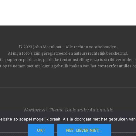
©
2023 John Maenhout - Alle rechten voorbehouden.
Al mijn foto's zijn geregistreerd en auteursrechtelijk beschermd.
, papieren publicatie, publieke tentoonstelling enz.) is strikt verboden
t op te nemen met mij kunt u gebruik maken van het
contactformulier
op
Wordpress
|
Theme
Toujours
by
Automattic
site zo soepel mogelijk draait. Als je doorgaat met het gebruiken van
OK !
NEE, LIEVER NIET...