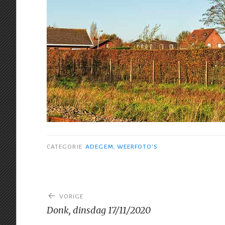
CATEGORIE
ADEGEM
,
WEERFOTO'S
Bericht
VORIGE
navigatie
Donk, dinsdag 17/11/2020