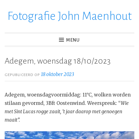
Fotografie John Maenhout
Ga
verder
naar
inhoud
MENU
Adegem, woensdag 18/10/2023
18 oktober 2023
GEPUBLICEERD OP
Adegem, woensdagvoormiddag: 11°C, wolken worden
stilaan gevormd, 3Bft Oostenwind. Weerspreuk: “
Wie
met Sint Lucas rogge zaait, ’t jaar daarop met genoegen
maait”.