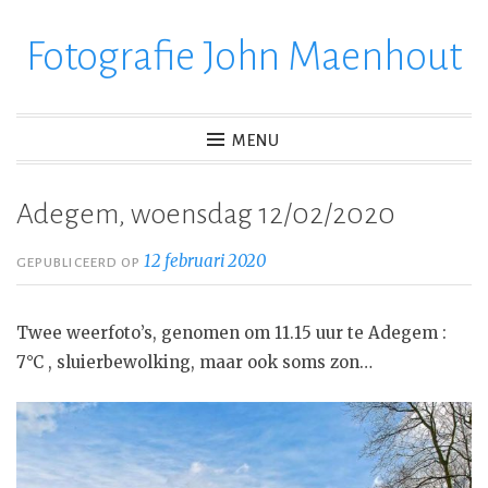
Fotografie John Maenhout
Ga
verder
naar
inhoud
MENU
Adegem, woensdag 12/02/2020
12 februari 2020
GEPUBLICEERD OP
Twee weerfoto’s, genomen om 11.15 uur te Adegem :
7°C , sluierbewolking, maar ook soms zon…