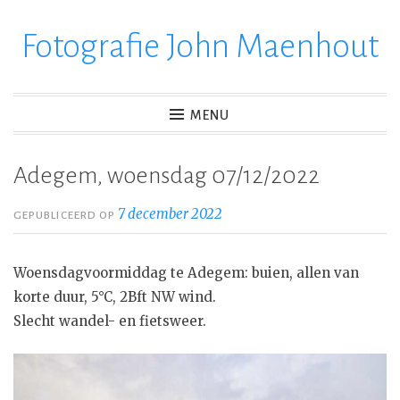
Fotografie John Maenhout
Ga
verder
naar
inhoud
MENU
Adegem, woensdag 07/12/2022
7 december 2022
GEPUBLICEERD OP
Woensdagvoormiddag te Adegem: buien, allen van
korte duur, 5°C, 2Bft NW wind.
Slecht wandel- en fietsweer.