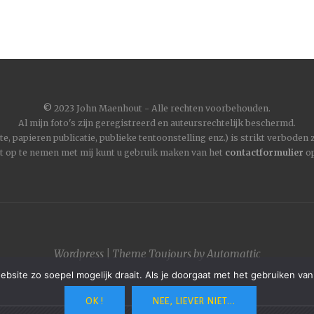
©
2023 John Maenhout - Alle rechten voorbehouden.
Al mijn foto's zijn geregistreerd en auteursrechtelijk beschermd.
, papieren publicatie, publieke tentoonstelling enz.) is strikt verboden
t op te nemen met mij kunt u gebruik maken van het
contactformulier
op
Wordpress
|
Theme
Toujours
by
Automattic
site zo soepel mogelijk draait. Als je doorgaat met het gebruiken van
OK !
NEE, LIEVER NIET...