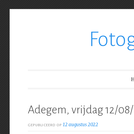
Ga
Foto
verder
naar
inhoud
Adegem, vrijdag 12/08
12 augustus 2022
GEPUBLICEERD OP