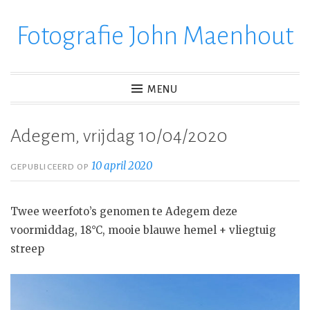
Fotografie John Maenhout
Ga
verder
naar
inhoud
MENU
Adegem, vrijdag 10/04/2020
10 april 2020
GEPUBLICEERD OP
Twee weerfoto’s genomen te Adegem deze
voormiddag, 18°C, mooie blauwe hemel + vliegtuig
streep