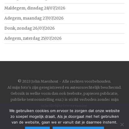
Maldegem, dinsdag 28/07/2026
Adegem, maandag 27/07/2026
Donk, zondag 26/07/2026
Adegem, zaterdag 25/07/2026
©
2023 John Maenhout - Alle rechten voorbehouden.
Al mijn foto's zijn geregistreerd en auteursrechtelijk beschermd.
Gebruik in welke vorm dan ook (website, papieren publicatie,
publieke tentoonstelling enz.) is strikt verboden zonder mijn
schriftelijke toestemming.
We gebruiken cookies om ervoor te zorgen dat onze website
Om contact op te nemen met mij kunt u gebruik maken van het
zo soepel mogelijk draait. Als je doorgaat met het gebruiken
contactformulier
op deze site.
van de website, gaan we er vanuit dat je daarmee instemt.