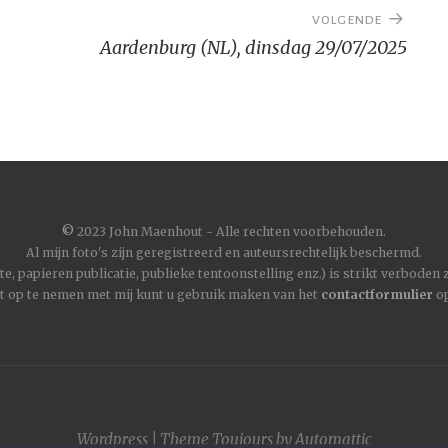
VOLGENDE
Aardenburg (NL), dinsdag 29/07/2025
©
2023 John Maenhout - Alle rechten voorbehouden.
Al mijn foto's zijn geregistreerd en auteursrechtelijk beschermd.
, papieren publicatie, publieke tentoonstelling enz.) is strikt verboden
t op te nemen met mij kunt u gebruik maken van het
contactformulier
op
Wordpress
|
Theme
Toujours
by
Automattic