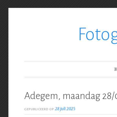
Ga
Foto
verder
naar
inhoud
Adegem, maandag 28/
28 juli 2025
GEPUBLICEERD OP