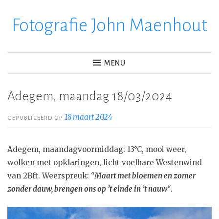
Fotografie John Maenhout
Ga
verder
naar
inhoud
MENU
Adegem, maandag 18/03/2024
18 maart 2024
GEPUBLICEERD OP
Adegem, maandagvoormiddag: 13°C, mooi weer,
wolken met opklaringen, licht voelbare Westenwind
van 2Bft. Weerspreuk:
“
Maart met bloemen en zomer
zonder dauw, brengen ons op ’t einde in ’t nauw
“
.