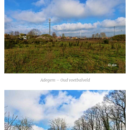
Adegem – Oud voetbalveld