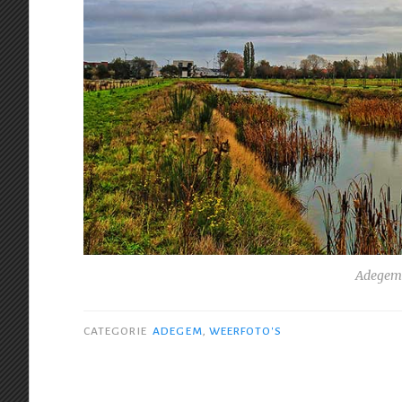
Adegem 
CATEGORIE
ADEGEM
,
WEERFOTO'S