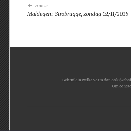
Bericht
VORIGE
navigatie
Maldegem-Strobrugge, zondag 02/11/2025
Gebruik in welke vorm dan ook (website
Om contac