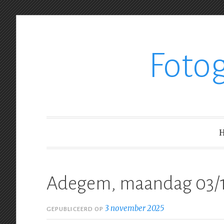
Ga
Foto
verder
naar
inhoud
Adegem, maandag 03/1
3 november 2025
GEPUBLICEERD OP