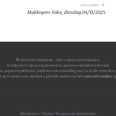
VOLGENDE
Maldegem-Vake, dinsdag 04/11/2025
©
2023 John Maenhout - Alle rechten voorbehouden.
Al mijn foto's zijn geregistreerd en auteursrechtelijk beschermd.
, papieren publicatie, publieke tentoonstelling enz.) is strikt verboden
t op te nemen met mij kunt u gebruik maken van het
contactformulier
op
Wordpress
|
Theme
Toujours
by
Automattic