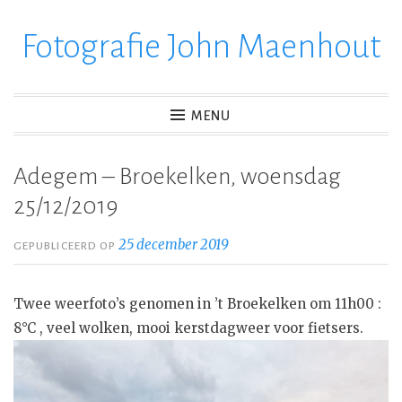
Fotografie John Maenhout
Ga
verder
naar
inhoud
MENU
Adegem – Broekelken, woensdag
25/12/2019
25 december 2019
GEPUBLICEERD OP
Twee weerfoto’s genomen in ’t Broekelken om 11h00 :
8°C , veel wolken, mooi kerstdagweer voor fietsers.