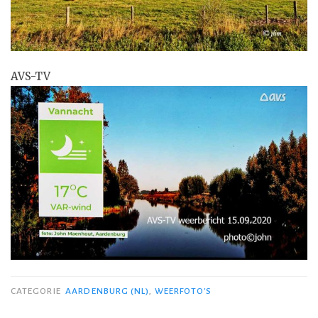
AVS-TV
CATEGORIE
AARDENBURG (NL)
,
WEERFOTO'S