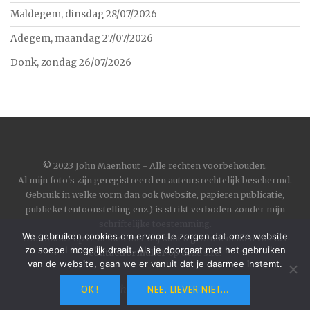
Maldegem, dinsdag 28/07/2026
Adegem, maandag 27/07/2026
Donk, zondag 26/07/2026
©
2023 John Maenhout - Alle rechten voorbehouden.
Al mijn foto's zijn geregistreerd en auteursrechtelijk beschermd.
Gebruik in welke vorm dan ook (website, papieren publicatie,
publieke tentoonstelling enz.) is strikt verboden zonder mijn
schriftelijke toestemming.
We gebruiken cookies om ervoor te zorgen dat onze website
Om contact op te nemen met mij kunt u gebruik maken van het
zo soepel mogelijk draait. Als je doorgaat met het gebruiken
contactformulier
op deze site.
van de website, gaan we er vanuit dat je daarmee instemt.
Wordpress
|
Theme
Toujours
by
Automattic
OK !
NEE, LIEVER NIET...